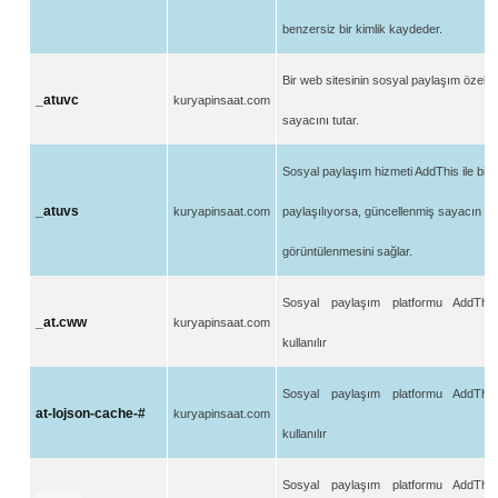
benzersiz bir kimlik kaydeder.
Bir web sitesinin sosyal paylaşım
ö
zellik
_atuvc
kuryapinsaat.com
sayacını tutar.
Sosyal paylaşım hizmeti AddThis ile bir 
_atuvs
kuryapinsaat.com
paylaşılıyorsa, güncellenmiş sayacın ku
g
ö
rüntülenmesini sağlar.
Sosyal paylaşı
m platformu AddThis
_at.cww
kuryapinsaat.com
kullanılır
Sosyal paylaşı
m platformu AddThis
at-lojson-cache-#
kuryapinsaat.com
kullanılır
Sosyal paylaşı
m platformu AddThis