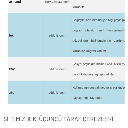
at-rand
kuryapinsaat.com
kullanılır
Sağ
lay
ıcıların birbirleriyle bilgi paylaşan 
co
ğrafi olarak nasıl konumlandıklar
l
oc
addthis.com
düzeyinde) belirlemelerine yardımcı
kullanı
lan co
ğrafi konum.
Sosyal paylaşım hizmeti AddThis'in aynı 
uvc
addthis.com
ne sıklıkla karşılaştığını
alg
ılar.
Kullanıcının sosyal medya aracılığıyla iç
xtc
addthis.com
paylaşımını kaydeder.
SİTEMİZDEKİ ÜÇÜNCÜ TARAF ÇEREZLERİ