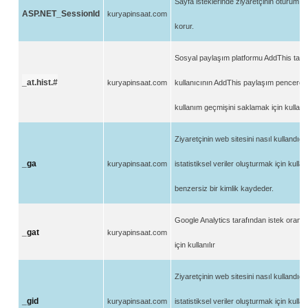
Sayfa isteklerinde ziyaretçinin oturum 
ASP.NET_SessionId
kuryapinsaat.com
korur.
Sosyal paylaşı
m platformu AddThis tara
_
at.hist.#
kuryapinsaat.com
kullanıcını
n AddThis payla
şı
m pencere
kullanı
m ge
çmişini saklamak için kullanılı
Ziyaretçinin web sitesini nasıl kullandığın
_ga
kuryapinsaat.com
istatistiksel veriler oluşturmak için kullan
benzersiz bir kimlik kaydeder.
Google Analytics tarafından istek oranı
_gat
kuryapinsaat.com
için kullanılır
Ziyaretçinin web sitesini nasıl kullandığı
_gid
kuryapinsaat.com
istatistiksel veriler oluşturmak için kullan