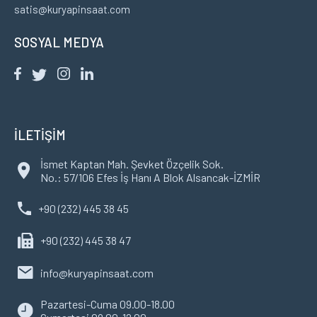
satis@kuryapinsaat.com
SOSYAL MEDYA
İLETİŞİM
İsmet Kaptan Mah. Şevket Özçelik Sok.
No.: 57/106 Efes İş Hanı A Blok Alsancak-İZMİR
+90 (232) 445 38 45
+90 (232) 445 38 47
info@kuryapinsaat.com
Pazartesi-Cuma 09.00-18.00