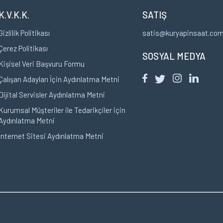
K.V.K.K.
SATIŞ
Gizlilik Politikası
satis@kuryapinsaat.co
Çerez Politikası
SOSYAL MEDYA
Kişisel Veri Başvuru Formu
Çalışan Adayları İçin Aydınlatma Metni
Dijital Servisler Aydınlatma Metni
Kurumsal Müşteriler ile Tedarikçiler için
Aydınlatma Metni
İnternet Sitesi Aydınlatma Metni