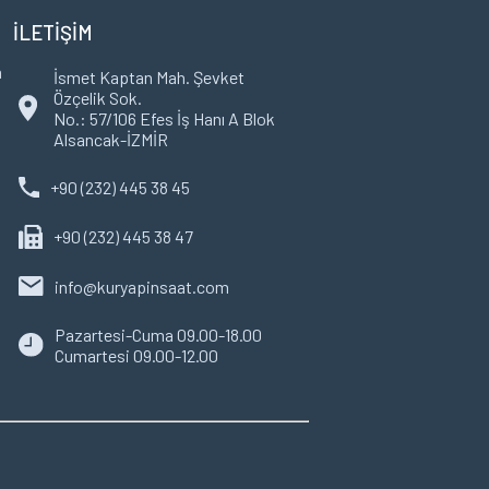
İLETİŞİM
m
İsmet Kaptan Mah. Şevket
Özçelik Sok.
No.: 57/106 Efes İş Hanı A Blok
Alsancak-İZMİR
+90 (232) 445 38 45
+90 (232) 445 38 47
info@kuryapinsaat.com
Pazartesi-Cuma 09.00-18.00
Cumartesi 09.00-12.00