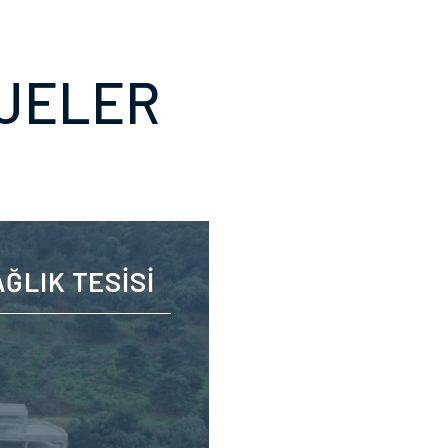
JELER
ĞLIK TESİSİ