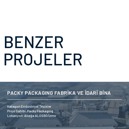
BENZER
PROJELER
PACKY PACKAGING FABRİKA VE İDARİ BİNA
Kategori:Endüstriyel Tesisler
Proje Sahibi: Packy Packaging
Lokasyon: Aliağa ALOSBİ/İzmir